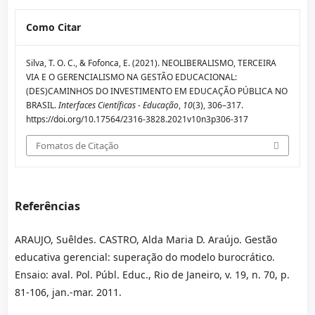
Como Citar
Silva, T. O. C., & Fofonca, E. (2021). NEOLIBERALISMO, TERCEIRA
VIA E O GERENCIALISMO NA GESTÃO EDUCACIONAL:
(DES)CAMINHOS DO INVESTIMENTO EM EDUCAÇÃO PÚBLICA NO
BRASIL.
Interfaces Científicas - Educação
,
10
(3), 306–317.
https://doi.org/10.17564/2316-3828.2021v10n3p306-317
Fomatos de Citação
Referências
ARAUJO, Suêldes. CASTRO, Alda Maria D. Araújo. Gestão
educativa gerencial: superação do modelo burocrático.
Ensaio: aval. Pol. Públ. Educ., Rio de Janeiro, v. 19, n. 70, p.
81-106, jan.-mar. 2011.