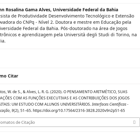
nn Rosalina Gama Alves,
Universidade Federal da Bahia
lsista de Produtividade Desenvolvimento Tecnológico e Extensão
ovadora do CNPq - Nível 2. Doutora e mestre em Educação pela
iversidade Federal da Bahia. Pós-doutorado na área de Jogos
etrônicos e aprendizagem pela Università degli Studi di Torino, na
lia.
mo Citar
tos, W. de S., & Alves, L. R. G. (2020). O PENSAMENTO ARITMÉTICO, SUAS
LAÇÕES COM AS FUNÇÕES EXECUTIVAS E AS CONTRIBUIÇÕES DOS JOGOS
GITAIS: UM ESTUDO COM ALUNOS UNIVERSITÁRIOS.
Interfaces Científicas -
cação
,
9
(2), 51–65. https://doi.org/10.17564/2316-3828.2020v9n2p51-65
Fomatos de Citação