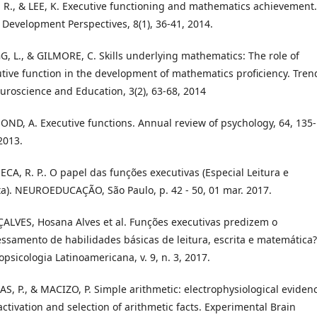
 R., & LEE, K. Executive functioning and mathematics achievement.
 Development Perspectives, 8(1), 36-41, 2014.
, L., & GILMORE, C. Skills underlying mathematics: The role of
tive function in the development of mathematics proficiency. Tren
uroscience and Education, 3(2), 63-68, 2014
ND, A. Executive functions. Annual review of psychology, 64, 135-
2013.
CA, R. P.. O papel das funções executivas (Especial Leitura e
ta). NEUROEDUCAÇÃO, São Paulo, p. 42 - 50, 01 mar. 2017.
LVES, Hosana Alves et al. Funções executivas predizem o
ssamento de habilidades básicas de leitura, escrita e matemática?
psicologia Latinoamericana, v. 9, n. 3, 2017.
S, P., & MACIZO, P. Simple arithmetic: electrophysiological eviden
activation and selection of arithmetic facts. Experimental Brain