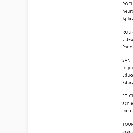
ROCHA
neuro
Aplic
RODRI
video
Pando
SANT'
Impor
Educa
Educ
ST. C
achie
memor
TOUR
execu