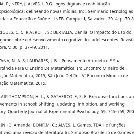
, P., NERY, J; ALVES, L.R.G. Jogos digitais e reabilitação
psicológica: delineando novas mídias. In: I Seminário Tecnologias
adas à Educação e Saúde. UNEB, Campus I, Salvador., 2014, p. 70-8
GUES, C. C; RIVERO, T. S.; BERTALIA, Danila. O impacto do uso do
game sobre o desenvolvimento cognitivo dos adolescentes. Revist
ra, v. 30, p. 37-49, 2011.
ANA, N. A. S; LAUDARES, J. B. . Pensamento Aritmético E Sua
tância Para O Ensino De Matemática. In: Encontro Mineiro de
ção Matemática, 2015, São João Del Rei. VI Encontro Mineiro de
ação Matemática, 2015.
LAIR-THOMPSON, H. L., & GATHERCOLE, S. E. Executive functions a
vements in school: Shifting, updating, inhibition, and working
y. Quarterly Journal of Experimental Psychology, 59, 745–759, 200
INHO, Amanda; BONFIM, C.; ALVES, L. Games, TDAH e Funções
tivas: uma revisão de literatura In: Simpósio Brasileiro de Games 