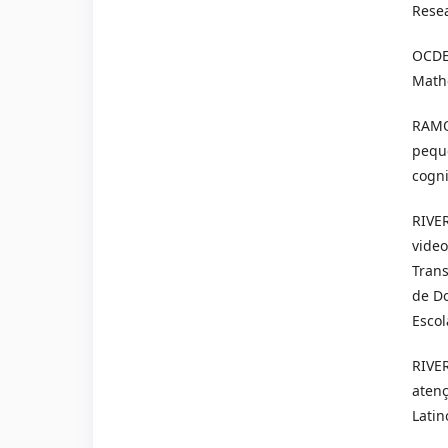
Resea
OCDE.
Mathe
RAMOS
peque
cogni
RIVER
video
Trans
de Do
Escol
RIVER
atenç
Latin