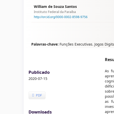
William de Souza Santos
Instituto Federal da Paraíba
http://orcid.org/0000-0002-8598-9756
Palavras-chave:
Funções Executivas. Jogos Digit
Res
As f
Publicado
apre
2020-07-15
cogn
défi
sobr
PDF
possí
as f
inve
Downloads
apre