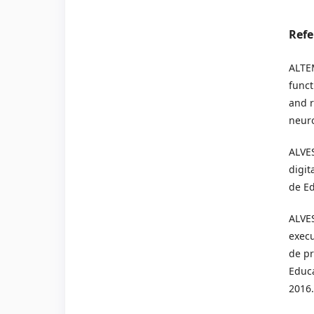
Refe
ALTEM
funct
and r
neuro
ALVES
digit
de Ed
ALVE
execu
de pr
Educa
2016.