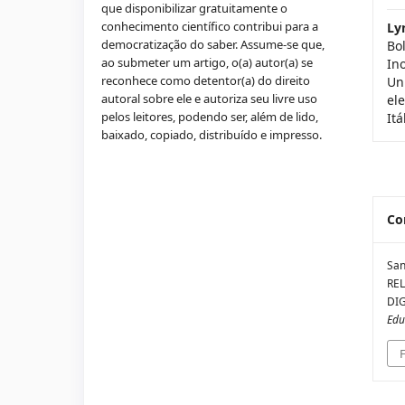
que disponibilizar gratuitamente o
conhecimento científico contribui para a
Ly
democratização do saber. Assume-se que,
Bo
ao submeter um artigo, o(a) autor(a) se
In
reconhece como detentor(a) do direito
Un
autoral sobre ele e autoriza seu livre uso
el
pelos leitores, podendo ser, além de lido,
Itá
baixado, copiado, distribuído e impresso.
Co
San
RE
DI
Edu