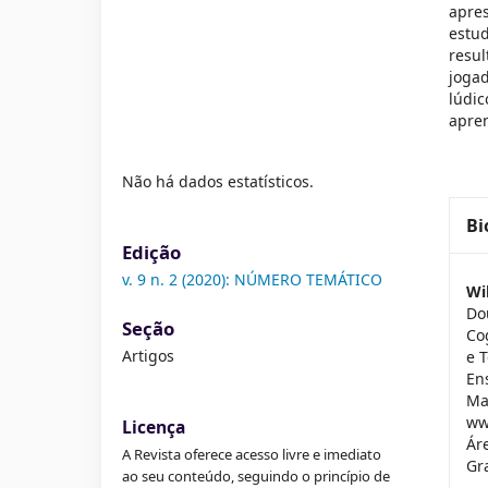
apres
estu
resu
joga
lúdi
apre
Não há dados estatísticos.
Bi
Edição
v. 9 n. 2 (2020): NÚMERO TEMÁTICO
Wi
Do
Seção
Co
Artigos
e 
En
Ma
ww
Licença
Ár
A Revista oferece acesso livre e imediato
Gr
ao seu conteúdo, seguindo o princípio de