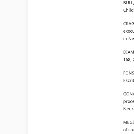
BULL,
Child
CRAGG
execu
in Ne
DIAMO
168, 
FONSE
Escri
GONÇA
proce
Neuro
MEGÍA
of co