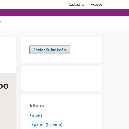
Cadastro
Acesso
Buscar
r
Enviar Submissão
UDO
Idioma
English
Español (España)