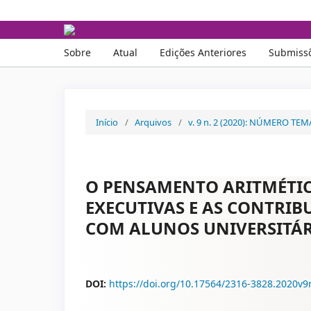
Interfaces Científicas - 
Sobre
Atual
Edições Anteriores
Submiss
Início
/
Arquivos
/
v. 9 n. 2 (2020): NÚMERO TE
O PENSAMENTO ARITMÉTIC
EXECUTIVAS E AS CONTRIB
COM ALUNOS UNIVERSITÁ
DOI:
https://doi.org/10.17564/2316-3828.2020v