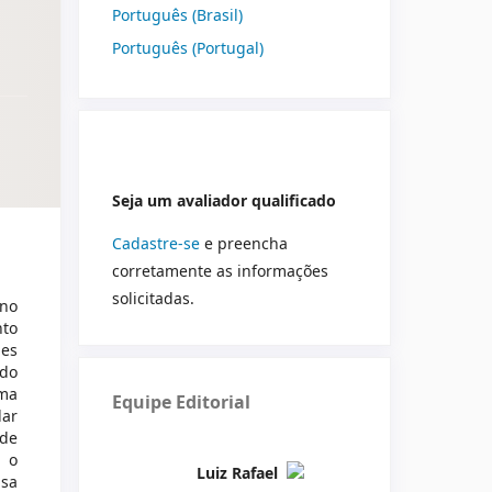
Português (Brasil)
Português (Portugal)
Seja um avaliador qualificado
Cadastre-se
e preencha
corretamente as informações
solicitadas.
ino
nto
des
ndo
uma
Equipe Editorial
lar
 de
 o
Luiz Rafael
isa