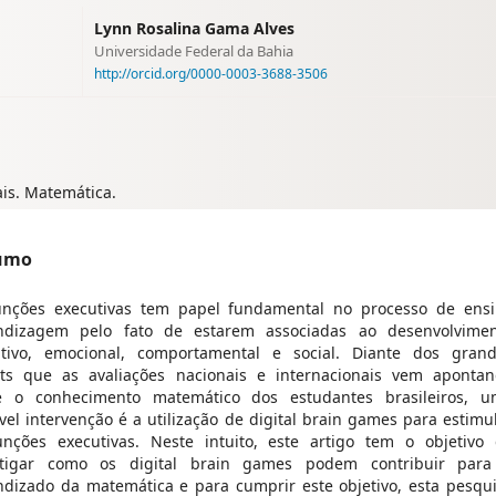
Lynn Rosalina Gama Alves
Universidade Federal da Bahia
http://orcid.org/0000-0003-3688-3506
ais. Matemática.
umo
unções executivas tem papel fundamental no processo de ens
ndizagem pelo fato de estarem associadas ao desenvolvime
itivo, emocional, comportamental e social. Diante dos gran
cits que as avaliações nacionais e internacionais vem aponta
e o conhecimento matemático dos estudantes brasileiros, 
vel intervenção é a utilização de digital brain games para estimu
unções executivas. Neste intuito, este artigo tem o objetivo
stigar como os digital brain games podem contribuir para
ndizado da matemática e para cumprir este objetivo, esta pesqu