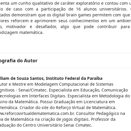
enta um cunho qualitativo de caráter exploratório e contou com
do de caso com a participação de 16 alunos universitários.
ltados demonstram que os digital brain games permitem com que
dores reforcem e aprimorem seus conhecimentos em um ambie
co, motivador e desafiador, algo que pode contribuir par
ndizagem matemática.
ografia do Autor
lliam de Souza Santos,
Instituto Federal da Paraíba
utor e Mestre em Modelagem Computacional de Sistemas
gnitivos - Senai/Cimatec. Especialista em Educação, Comunicação
Tecnologias em Interfaces Digitais. Especialista em Metodologia do
sino da Matemática. Possui Graduação em Licenciatura em
temática. Criador do site do Reforço Virtual de Matemática.
w.reforcovirtualdematematica.com.br. Consultor Pedagógico na
ea de Matemática na criação de jogos digitais. Professor da
aduação do Centro Universitário Senai Cimatec.