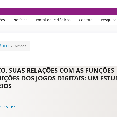
Educação
ões
Notícias
Portal de Periódicos
Contato
Pesquisa
MÁTICO
/
Artigos
O, SUAS RELAÇÕES COM AS FUNÇÕES
UIÇÕES DOS JOGOS DIGITAIS: UM EST
RIOS
9n2p51-65