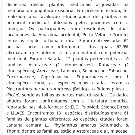
dispersão destas plantas medicinais arquivadas na
memória da população usuária. No presente estudo, foi
realizada uma avaliação etnobotânica de plantas com
potencial medicinal utilizadas pelos pacientes com a
infecção. Os participantes eram residentes de duas
localidades da Amazônia ocidental, Porto Velho e Triunfo,
entre as regiões urbana e rural. Foram entrevistadas 62
pessoas tidas como informantes, dos quais 62,9%
afirmaram que utilizam a terapia natural com potencial
medicinal. Foram relatadas 12 plantas pertencentes a 10
famílias: Asteraceae (2 etnoespécies), Rubiaceae (2
etnoespécies), Arecaceae, Lamiacea, Solanaceae, Fabaceae,
Cucurbiaceae, Caprifoliaceae, Euphorbiaceae com 1
etnoespécie cada; as espécies mais citadas foram o
Plectranthus barbatus Andrews (Boldo) e o Bidens pilosa L.
(Picão), sendo as folhas as partes mais utilizadas. Os dados
obtidos foram confrontados com a literatura científica
reportada nas plataformas: SciELO, PubMed, ScienceDirect
e LILACS. Encontramos 131 espécies distribuídas entre 61
famílias de plantas diferentes. As espécies citadas foram
Lantana camara L., Phyllanthus amarus Schumach. &
Thonn; dentre as famílias, estão a Asteraceae e a Limiaceae,