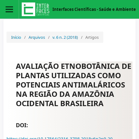
Interfaces Científicas - Saúde e Ambiente
Início
/
Arquivos
/
v. 6 n. 2 (2018)
/
Artigos
AVALIAÇÃO ETNOBOTÂNICA DE
PLANTAS UTILIZADAS COMO
POTENCIAIS ANTIMALÁRICOS
NA REGIÃO DA AMAZÔNIA
OCIDENTAL BRASILEIRA
DOI:
https://doi.org/10.17564/2316-3798.2018v6n2p9-20