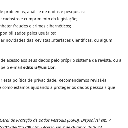
 de problemas, análise de dados e pesquisas;
 de cadastro e cumprimento da legislação;
mbater fraudes e crimes cibernéticos;
ponibilizados pelos usuários;
ar novidades das Revistas Interfaces Científicas, ou algum
de acesso aos seus dados pelo próprio sistema da revista, ou a
 pelo e-mail
editora@unit.br
.
 esta política de privacidade. Recomendamos revisá-la
e como estamos ajudando a proteger os dados pessoais que
 Geral de Proteção de Dados Pessoais (LGPD). Disponível em: <
18/2018/lei/l13709.htm>.Acesso em 8 de Outubro de 2024.