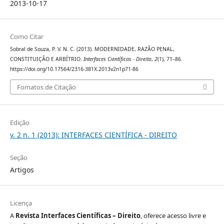
2013-10-17
Como Citar
Sobral de Souza, P. V. N. C. (2013). MODERNIDADE, RAZÃO PENAL,
CONSTITUIÇÃO E ARBÍTRIO.
Interfaces Científicas - Direito
,
2
(1), 71–86.
https://doi.org/10.17564/2316-381X.2013v2n1p71-86
Fomatos de Citação
Edição
v. 2 n. 1 (2013): INTERFACES CIENTÍFICA - DIREITO
Seção
Artigos
Licença
A
Revista Interfaces Científicas – Direito
, oferece acesso livre e