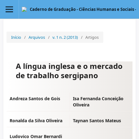
Caderno de Graduação - Ciências Humanas e Sociais - 
Início
/
Arquivos
/
v. 1 n. 2 (2013)
/
Artigos
A língua inglesa e o mercado
de trabalho sergipano
Andreza Santos de Gois
Isa Fernanda Conceição
Oliveira
Ronalda da Silva Oliveira
Taynan Santos Mateus
Ludovico Omar Bernardi