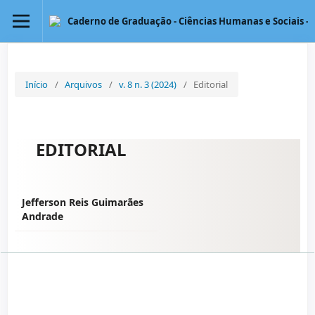
Caderno de Graduação - Ciências Humanas e Sociais - 
Início
/
Arquivos
/
v. 8 n. 3 (2024)
/
Editorial
EDITORIAL
Jefferson Reis Guimarães
Andrade