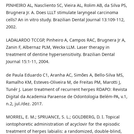
PINHEIRO AL, Nascliento SC, Vieira AL, Rolim AB, da Silva PS,
Brugnera Jr. A. Does LLLT stimulate laryngeal carcinoma
cells? An in vitro study. Brazilian Dental Journal 13:109-112,
2002.
LADALARDO TCCGP, Pinheiro A, Campos RAC, Brugnera Jr A,
Zanin F, Albernaz PLM, Weckx LLM. Laser therapy in
treatment of dentine hypersensitivity. Brazilian Dental
Journal 15:1-11, 2004.
de Paula Eduardo C1, Aranha AC, Simões A, Bello-Silva MS,
Ramalho KM, Esteves-Oliveira M, de Freitas PM, Marotti J,
Tunér J. Laser treatment of recurrent herpes RDAPO: Revista
Digital da Academia Paraense de Odontologia Belém-PA, v.1,
n.2, jul./dez. 2017.
MORREL, E. M.; SPRUANCE, S. L.; GOLDBERG, D. I. Topical
iontophoretic administration of acyclovir for the episodic
treatment of herpes labialis: a randomized, double-blind,