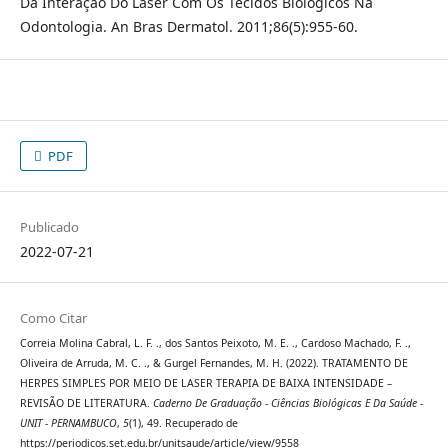
Da Interação Do Laser Com Os Tecidos Biológicos Na
Odontologia. An Bras Dermatol. 2011;86(5):955-60.
PDF
Publicado
2022-07-21
Como Citar
Correia Molina Cabral, L. F. ., dos Santos Peixoto, M. E. ., Cardoso Machado, F. .,
Oliveira de Arruda, M. C. ., & Gurgel Fernandes, M. H. (2022). TRATAMENTO DE
HERPES SIMPLES POR MEIO DE LASER TERAPIA DE BAIXA INTENSIDADE –
REVISÃO DE LITERATURA.
Caderno De Graduação - Ciências Biológicas E Da Saúde -
UNIT - PERNAMBUCO
,
5
(1), 49. Recuperado de
https://periodicos.set.edu.br/unitsaude/article/view/9558