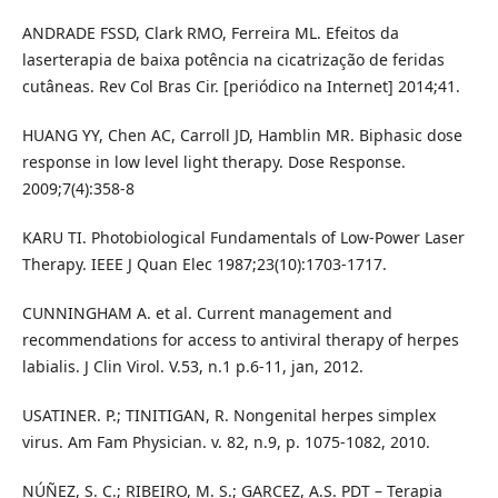
ANDRADE FSSD, Clark RMO, Ferreira ML. Efeitos da
laserterapia de baixa potência na cicatrização de feridas
cutâneas. Rev Col Bras Cir. [periódico na Internet] 2014;41.
HUANG YY, Chen AC, Carroll JD, Hamblin MR. Biphasic dose
response in low level light therapy. Dose Response.
2009;7(4):358-8
KARU TI. Photobiological Fundamentals of Low-Power Laser
Therapy. IEEE J Quan Elec 1987;23(10):1703-1717.
CUNNINGHAM A. et al. Current management and
recommendations for access to antiviral therapy of herpes
labialis. J Clin Virol. V.53, n.1 p.6-11, jan, 2012.
USATINER. P.; TINITIGAN, R. Nongenital herpes simplex
virus. Am Fam Physician. v. 82, n.9, p. 1075-1082, 2010.
NÚÑEZ, S. C.; RIBEIRO, M. S.; GARCEZ, A.S. PDT – Terapia