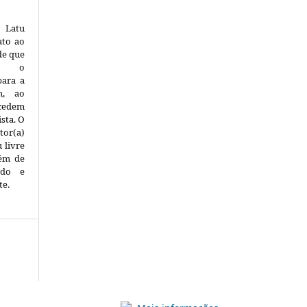
 Latu
ato ao
de que
nte o
para a
m, ao
 cedem
ista.
O
tor(a)
 livre
lém de
uído e
te.