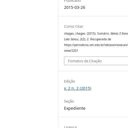
Publicado
2015-03-26
Como Citar
chagas, chagas. (2015). Sumário.
Ideias E Inov
Lato Sensu
,
2
(2), 2. Recuperado de
https://periodicos.set.edu.br/ideiaseinovacao/
view/2201
Fomatos de Citação
Edição
v. 2 n. 2 (2015)
Seção
Expediente
Licença