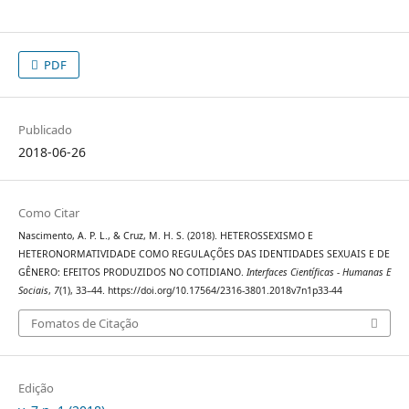
PDF
Publicado
2018-06-26
Como Citar
Nascimento, A. P. L., & Cruz, M. H. S. (2018). HETEROSSEXISMO E
HETERONORMATIVIDADE COMO REGULAÇÕES DAS IDENTIDADES SEXUAIS E DE
GÊNERO: EFEITOS PRODUZIDOS NO COTIDIANO.
Interfaces Científicas - Humanas E
Sociais
,
7
(1), 33–44. https://doi.org/10.17564/2316-3801.2018v7n1p33-44
Fomatos de Citação
Edição