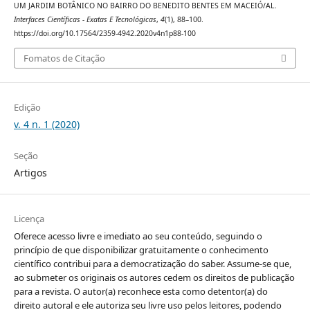
UM JARDIM BOTÂNICO NO BAIRRO DO BENEDITO BENTES EM MACEIÓ/AL.
Interfaces Científicas - Exatas E Tecnológicas
,
4
(1), 88–100.
https://doi.org/10.17564/2359-4942.2020v4n1p88-100
Fomatos de Citação
Edição
v. 4 n. 1 (2020)
Seção
Artigos
Licença
Oferece acesso livre e imediato ao seu conteúdo, seguindo o
princípio de que disponibilizar gratuitamente o conhecimento
científico contribui para a democratização do saber. Assume-se que,
ao submeter os originais os autores cedem os direitos de publicação
para a revista. O autor(a) reconhece esta como detentor(a) do
direito autoral e ele autoriza seu livre uso pelos leitores, podendo