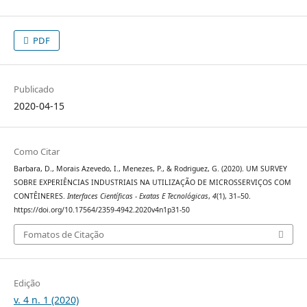
PDF
Publicado
2020-04-15
Como Citar
Barbara, D., Morais Azevedo, I., Menezes, P., & Rodriguez, G. (2020). UM SURVEY
SOBRE EXPERIÊNCIAS INDUSTRIAIS NA UTILIZAÇÃO DE MICROSSERVIÇOS COM
CONTÊINERES.
Interfaces Científicas - Exatas E Tecnológicas
,
4
(1), 31–50.
https://doi.org/10.17564/2359-4942.2020v4n1p31-50
Fomatos de Citação
Edição
v. 4 n. 1 (2020)