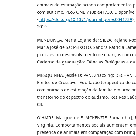
animais de estimação aciona comportamentos pr
com autismo. PLoS ONE 7 (8): e41739. Disponíve
<
https://doi.org/10.1371/journal.pone.0041739
>
2019.
MENDONÇA. Maria Edjane de; SILVA. Rejane Rod
Maria José de Sa; PEIXOTO. Sandra Patrícia Lame
por cães no desenvolvimento de crianças com def
Caderno de graduação: Ciências Biológicas e da
MESQUINHA. Jessie D; PAN. Zhaoxing; DECHANT. 
Efeitos de Crossover Equitação terapêutica de
com animais de estimação da família em uma a
transtorno do espectro do autismo. Res Res Saúd
03.
O'HAIRE. Marguerite E; MCKENZIE. Samantha J;
Virgínia, Comportamentos sociais aumentam em
presença de animais em comparação com brinque