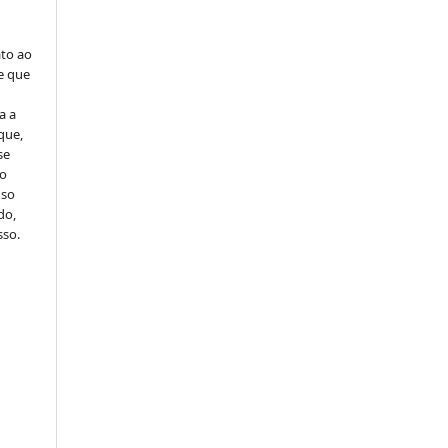
ato ao
e que
a a
que,
se
to
uso
do,
sso.