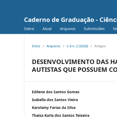
Caderno de Graduação - Ciênc
Sobre
Atual
Arquivos
Submissões
No
Início
/
Arquivos
/
v. 6 n. 2 (2020)
/
Artigos
DESENVOLVIMENTO DAS HA
AUTISTAS QUE POSSUEM C
Edilene dos Santos Gomes
Isabella dos Santos Vieira
Karolainy Farias da Silva
Thaisa Karla dos Santos Teixeira