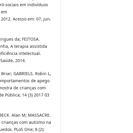
ó-sociais em indivíduos
l em
, 2012. Acesso em: 07, jun.
rigues da; FEITOSA.
nha, A terapia assistida
iciência intelectual.
 Saúde, 2014.
Briar; GABRIELS. Robin L,
 comportamentos de apego
mostra de crianças com
e Pública; 14 (3) 2017 03
 BECK. Alan M; MASSACRE.
 crianças com autismo na
dos. PLoS One; 8 (2):