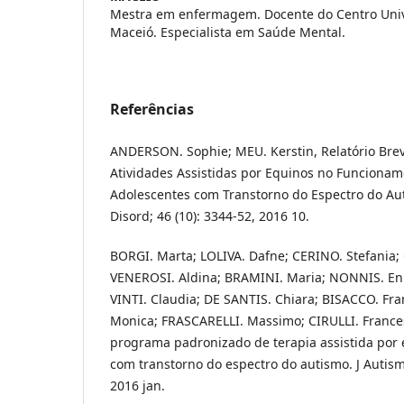
Mestra em enfermagem. Docente do Centro Unive
Maceió. Especialista em Saúde Mental.
Referências
ANDERSON. Sophie; MEU. Kerstin, Relatório Brev
Atividades Assistidas por Equinos no Funcionam
Adolescentes com Transtorno do Espectro do Aut
Disord; 46 (10): 3344-52, 2016 10.
BORGI. Marta; LOLIVA. Dafne; CERINO. Stefania; 
VENEROSI. Aldina; BRAMINI. Maria; NONNIS. En
VINTI. Claudia; DE SANTIS. Chiara; BISACCO. Fr
Monica; FRASCARELLI. Massimo; CIRULLI. Frances
programa padronizado de terapia assistida por 
com transtorno do espectro do autismo. J Autism 
2016 jan.