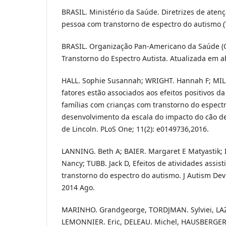
BRASIL. Ministério da Saúde. Diretrizes de atenç
pessoa com transtorno de espectro do autismo (TE
BRASIL. Organização Pan-Americano da Saúde (O
Transtorno do Espectro Autista. Atualizada em ab
HALL. Sophie Susannah; WRIGHT. Hannah F; MILL
fatores estão associados aos efeitos positivos d
famílias com crianças com transtorno do espect
desenvolvimento da escala do impacto do cão d
de Lincoln. PLoS One; 11(2): e0149736,2016.
LANNING. Beth A; BAIER. Margaret E Matyastik; 
Nancy; TUBB. Jack D, Efeitos de atividades assis
transtorno do espectro do autismo. J Autism Dev 
2014 Ago.
MARINHO. Grandgeorge, TORDJMAN. Sylviei, LAZ
LEMONNIER. Eric, DELEAU. Michel, HAUSBERGER.