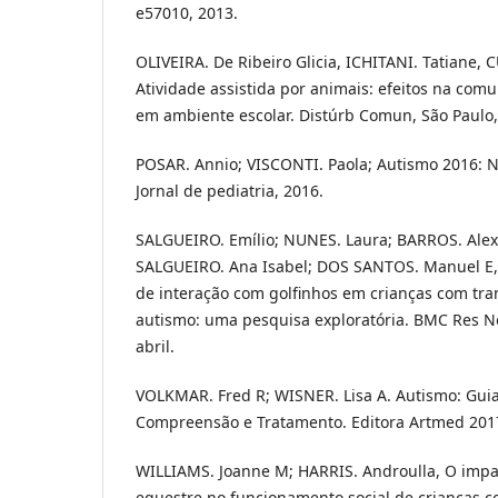
e57010, 2013.
OLIVEIRA. De Ribeiro Glicia, ICHITANI. Tatiane,
Atividade assistida por animais: efeitos na comu
em ambiente escolar. Distúrb Comun, São Paulo,
POSAR. Annio; VISCONTI. Paola; Autismo 2016: 
Jornal de pediatria, 2016.
SALGUEIRO. Emílio; NUNES. Laura; BARROS. Ale
SALGUEIRO. Ana Isabel; DOS SANTOS. Manuel E,
de interação com golfinhos em crianças com tra
autismo: uma pesquisa exploratória. BMC Res No
abril.
VOLKMAR. Fred R; WISNER. Lisa A. Autismo: Guia
Compreensão e Tratamento. Editora Artmed 201
WILLIAMS. Joanne M; HARRIS. Androulla, O impa
equestre no funcionamento social de crianças c