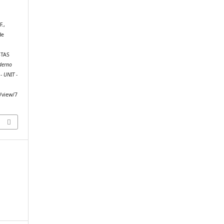
F.,
de
STAS
derno
- UNIT -
e/view/7