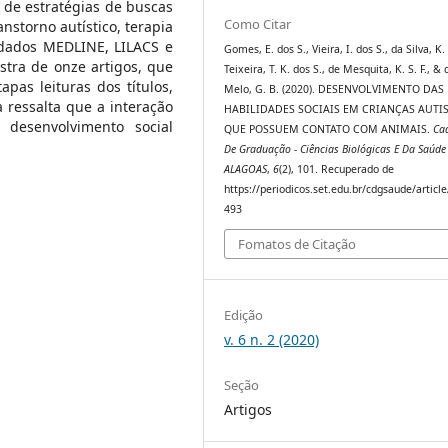
 de estratégias de buscas
Como Citar
nstorno autístico, terapia
 dados MEDLINE, LILACS e
Gomes, E. dos S., Vieira, I. dos S., da Silva, K. 
stra de onze artigos, que
Teixeira, T. K. dos S., de Mesquita, K. S. F., & 
pas leituras dos títulos,
Melo, G. B. (2020). DESENVOLVIMENTO DAS
a ressalta que a interação
HABILIDADES SOCIAIS EM CRIANÇAS AUTI
o desenvolvimento social
QUE POSSUEM CONTATO COM ANIMAIS.
Ca
De Graduação - Ciências Biológicas E Da Saúde 
ALAGOAS
,
6
(2), 101. Recuperado de
https://periodicos.set.edu.br/cdgsaude/articl
493
Fomatos de Citação
Edição
v. 6 n. 2 (2020)
Seção
Artigos