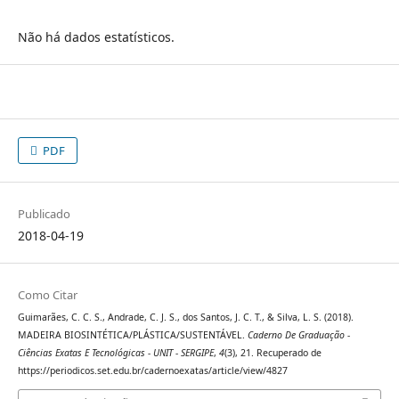
Não há dados estatísticos.
PDF
Publicado
2018-04-19
Como Citar
Guimarães, C. C. S., Andrade, C. J. S., dos Santos, J. C. T., & Silva, L. S. (2018).
MADEIRA BIOSINTÉTICA/PLÁSTICA/SUSTENTÁVEL.
Caderno De Graduação -
Ciências Exatas E Tecnológicas - UNIT - SERGIPE
,
4
(3), 21. Recuperado de
https://periodicos.set.edu.br/cadernoexatas/article/view/4827