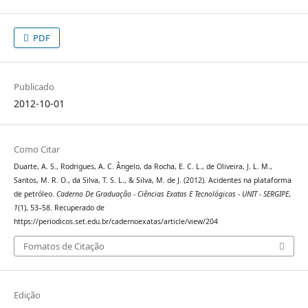
PDF
Publicado
2012-10-01
Como Citar
Duarte, A. S., Rodrigues, A. C. Ângelo, da Rocha, E. C. L., de Oliveira, J. L. M.,
Santos, M. R. O., da Silva, T. S. L., & Silva, M. de J. (2012). Acidentes na plataforma
de petróleo.
Caderno De Graduação - Ciências Exatas E Tecnológicas - UNIT - SERGIPE
,
1
(1), 53–58. Recuperado de
https://periodicos.set.edu.br/cadernoexatas/article/view/204
Fomatos de Citação
Edição