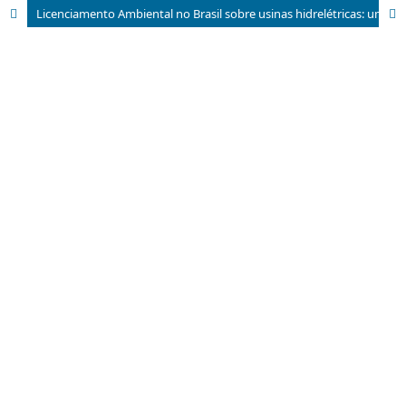
Licenciamento Ambiental no Brasil sobre usinas hidrelétricas: um estudo de caso da usina de Belo Monte, no Rio Xingu (PA)