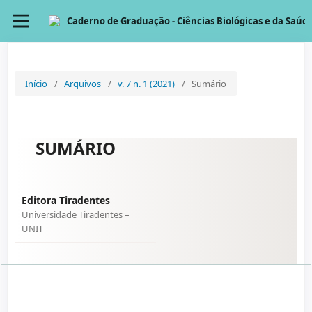
Caderno de Graduação - Ciências Biológicas e da Saúde
Início
/
Arquivos
/
v. 7 n. 1 (2021)
/
Sumário
SUMÁRIO
Editora Tiradentes
Universidade Tiradentes –
UNIT