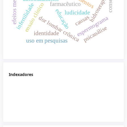
efeitos metabólicos
hidroterapia
farmacêutico
ensaio clínico
infertilidade
educação
ludicidade
causas
dor lombar crônica
espermograma
psicanálise
identidade
uso em pesquisas
Indexadores