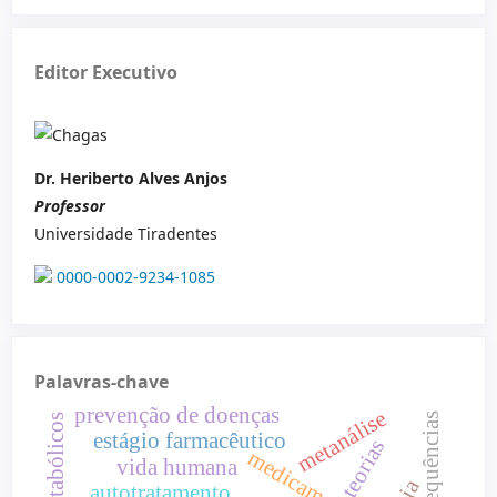
Editor Executivo
Dr. Heriberto Alves Anjos‬
Professor
Universidade Tiradentes
0000-0002-9234-1085
Palavras-chave
prevenção de doenças
metanálise
consequências
estágio farmacêutico
teorias
medicamentos
vida humana
autotratamento